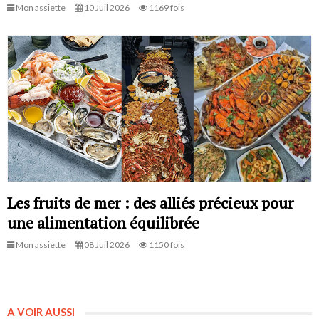
Mon assiette
10 Juil 2026
1169 fois
Les fruits de mer : des alliés précieux pour
une alimentation équilibrée
Mon assiette
08 Juil 2026
1150 fois
A VOIR AUSSI