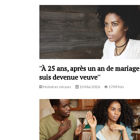
''À 25 ans, après un an de mariage,
suis devenue veuve''
Histoires vécues
13 Mai 2026
1709 fois