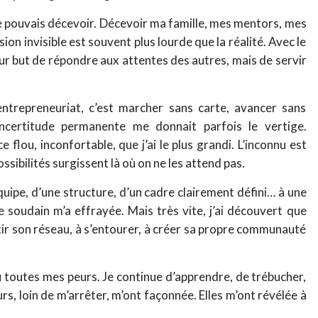
 je pouvais décevoir. Décevoir ma famille, mes mentors, mes
n invisible est souvent plus lourde que la réalité. Avec le
our but de répondre aux attentes des autres, mais de servir
L’entrepreneuriat, c’est marcher sans carte, avancer sans
incertitude permanente me donnait parfois le vertige.
flou, inconfortable, que j’ai le plus grandi. L’inconnu est
ssibilités surgissent là où on ne les attend pas.
 équipe, d’une structure, d’un cadre clairement défini… à une
e soudain m’a effrayée. Mais très vite, j’ai découvert que
tir son réseau, à s’entourer, à créer sa propre communauté
u toutes mes peurs. Je continue d’apprendre, de trébucher,
urs, loin de m’arrêter, m’ont façonnée. Elles m’ont révélée à