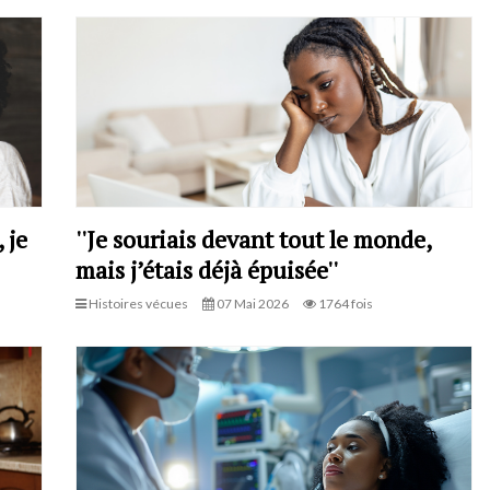
 je
''Je souriais devant tout le monde,
mais j’étais déjà épuisée''
Histoires vécues
07 Mai 2026
1764 fois