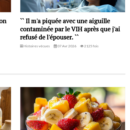
mon
`` Il m'a piquée avec une aiguille
contaminée par le VIH après que j'ai
refusé de l'épouser. ``
Histoires vécues
07 Avr 2026
2125 fois