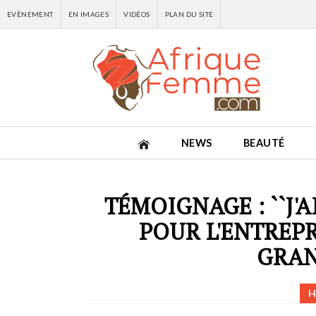
EVÈNEMENT
EN IMAGES
VIDÉOS
PLAN DU SITE
NEWS
BEAUTÉ
TÉMOIGNAGE : ``J'
POUR L'ENTREPR
GRAN
H