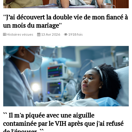
''J’ai découvert la double vie de mon fiancé à
un mois du mariage''
Histoires vécues
13 Avr 2026
1918 fois
`` Il m'a piquée avec une aiguille
contaminée par le VIH après que j'ai refusé
de l'épouser. ``