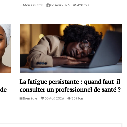
Mon assiette
06 Aoû 2026
420 fois
s
La fatigue persistante : quand faut-il
 de
consulter un professionnel de santé ?
Bien être
06 Aoû 2026
369 fois