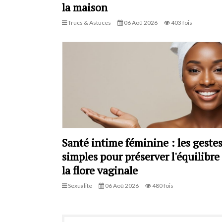
la maison
Trucs & Astuces
06 Aoû 2026
403 fois
Santé intime féminine : les geste
simples pour préserver l'équilibre
la flore vaginale
Sexualite
06 Aoû 2026
480 fois