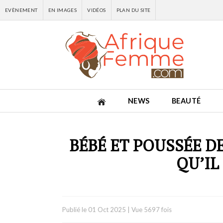
EVÈNEMENT
EN IMAGES
VIDÉOS
PLAN DU SITE
NEWS
BEAUTÉ
BÉBÉ ET POUSSÉE D
QU’IL
Publié le
01 Oct 2025
|
Vue 5697 fois