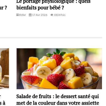
Le portage physiologique : quels
r ?
bienfaits pour bébé ?
Bébé
17 Avr 2026
1804 fois
r
Salade de fruits : le dessert santé qui
s à
met de la couleur dans votre assiette