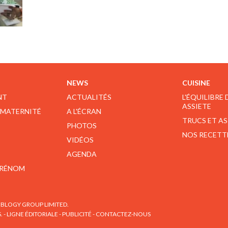
NEWS
CUISINE
NT
ACTUALITÉS
L'ÉQUILIBRE
ASSIETE
 MATERNITÉ
A L'ÉCRAN
TRUCS ET A
PHOTOS
NOS RECETT
VIDÉOS
AGENDA
PRÉNOM
BLOGY GROUP LIMITED.
S.
-
LIGNE ÉDITORIALE
-
PUBLICITÉ
-
CONTACTEZ-NOUS