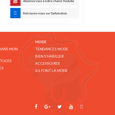
Abonnez vous à notre chaine Youtube
Retrouvez-nous sur Dailymotion
MODE
 DANS MON
TENDANCES MODE
BIEN S'HABILLER
STUCES
ACCESSOIRES
ES
ILS FONT LA MODE