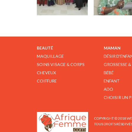
BEAUTÉ
MAMAN
MAQUILLAGE
DÉSIR D'ENFA
SOINS VISAGE & CORPS
GROSSESSE &
CHEVEUX
BÉBÉ
COIFFURE
ENFANT
ADO
CHOISIR UN 
COPYRIGHT © 2018 WE
TOUS DROITS RÉSERVÉ