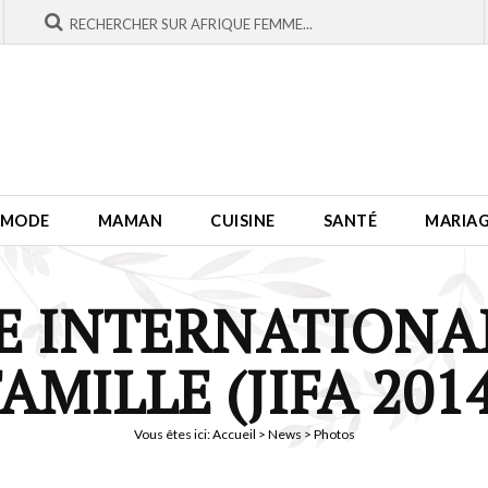
MODE
MAMAN
CUISINE
SANTÉ
MARIA
E INTERNATIONAL
AMILLE (JIFA 201
Vous êtes ici:
Accueil
>
News
> Photos