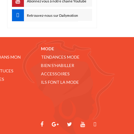
Abonnez vous à notre chaine Youtube
Retrouvez-nous sur Dailymotion
MODE
 DANS MON
TENDANCES MODE
BIEN S'HABILLER
STUCES
ACCESSOIRES
ES
ILS FONT LA MODE