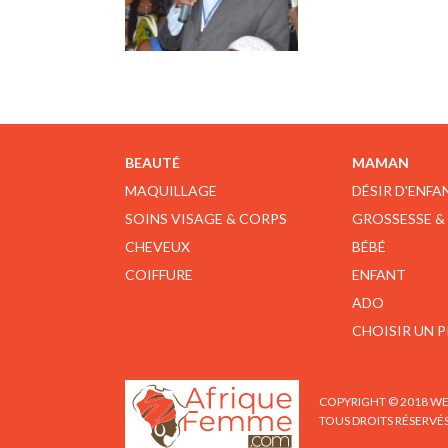
BEAUTÉ
MAMAN
MAQUILLAGE
DÉSIR D'ENFA
SOINS VISAGE & CORPS
GROSSESSE &
CHEVEUX
BÉBÉ
COIFFURE
ENFANT
ADO
CHOISIR UN 
COPYRIGHT © 2018 WE
TOUS DROITS RÉSERVÉ