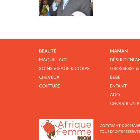
BEAUTÉ
MAMAN
MAQUILLAGE
DÉSIR D'ENFA
SOINS VISAGE & CORPS
GROSSESSE &
CHEVEUX
BÉBÉ
COIFFURE
ENFANT
ADO
CHOISIR UN 
COPYRIGHT © 2018 WE
TOUS DROITS RÉSERVÉ