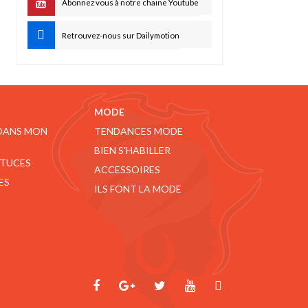
Abonnez vous à notre chaine Youtube
Retrouvez-nous sur Dailymotion
MODE
 DANS MON
TENDANCES MODE
BIEN S'HABILLER
STUCES
ACCESSOIRES
ES
ILS FONT LA MODE