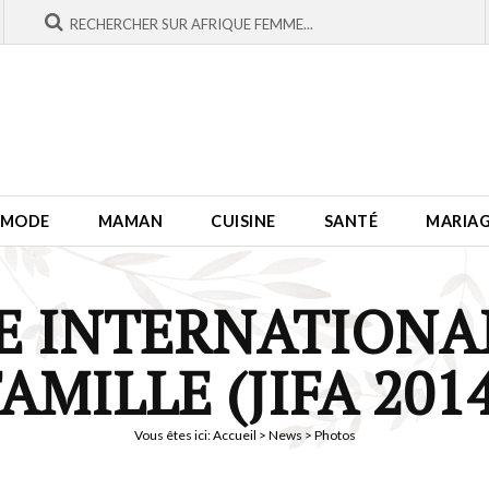
MODE
MAMAN
CUISINE
SANTÉ
MARIA
E INTERNATIONAL
AMILLE (JIFA 201
Vous êtes ici:
Accueil
>
News
> Photos