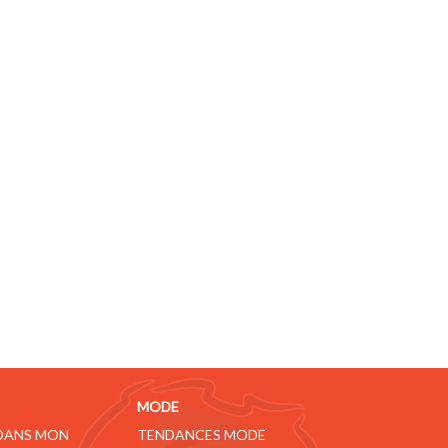
MODE
 DANS MON
TENDANCES MODE