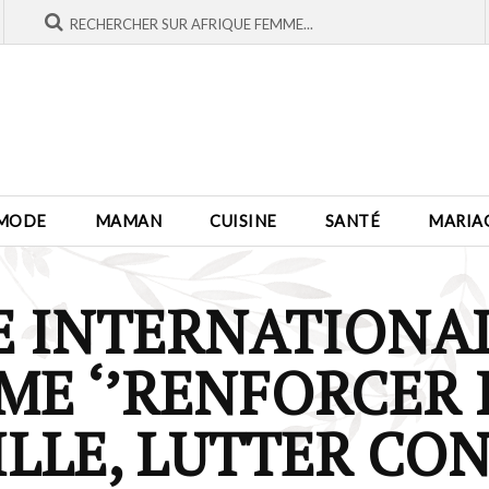
MODE
MAMAN
CUISINE
SANTÉ
MARIA
E INTERNATIONAL
ÈME ‘’RENFORCER
ILLE, LUTTER CO