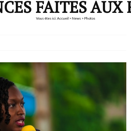
CES FAITES AUX F
Vous êtes ici:
Accueil
>
News
> Photos