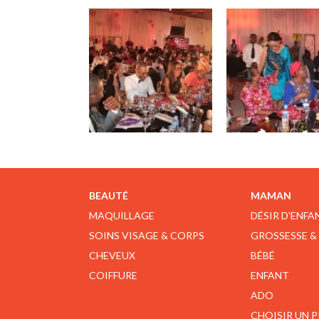
BEAUTÉ
MAMAN
MAQUILLAGE
DÉSIR D'ENFA
SOINS VISAGE & CORPS
GROSSESSE &
CHEVEUX
BÉBÉ
COIFFURE
ENFANT
ADO
CHOISIR UN 