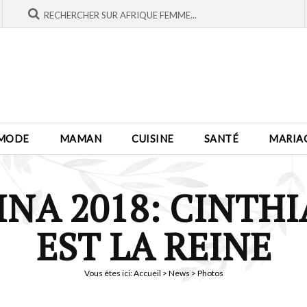
MODE
MAMAN
CUISINE
SANTÉ
MARIA
INA 2018: CINTH
EST LA REINE
Vous êtes ici:
Accueil
>
News
> Photos