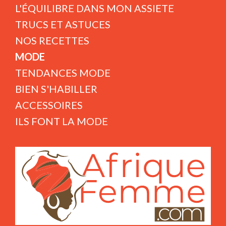
L'ÉQUILIBRE DANS MON ASSIETE
TRUCS ET ASTUCES
NOS RECETTES
MODE
TENDANCES MODE
BIEN S'HABILLER
ACCESSOIRES
ILS FONT LA MODE