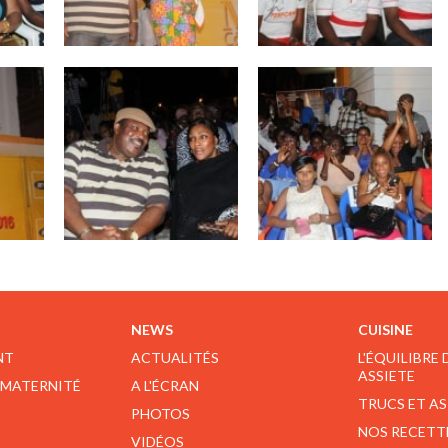
NEWS
CUISINE
NT
ACTUALITÉS
L'ÉQUILIBRE
ASSIETE
 MATERNITÉ
A L'ÉCRAN
TRUCS ET A
PHOTOS
NOS RECETT
VIDÉOS