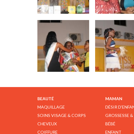
BEAUTÉ
MAMAN
MAQUILLAGE
DÉSIR D'ENFA
SOINS VISAGE & CORPS
GROSSESSE &
CHEVEUX
BÉBÉ
COIFFURE
ENFANT