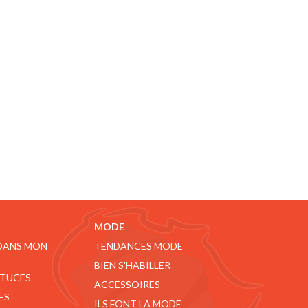
MODE
 DANS MON
TENDANCES MODE
BIEN S'HABILLER
STUCES
ACCESSOIRES
ES
ILS FONT LA MODE