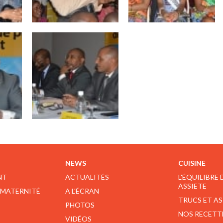
NEWS
CUISINE
NT
ACTUALITÉS
L'ÉQUILIBRE
ASSIETE
 MATERNITÉ
A L'ÉCRAN
TRUCS ET A
PHOTOS
NOS RECETT
VIDÉOS