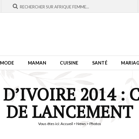
MODE
MAMAN
CUISINE
SANTÉ
MARIA
 D’IVOIRE 2014 :
DE LANCEMENT
Vous êtes ici:
Accueil
>
News
> Photos