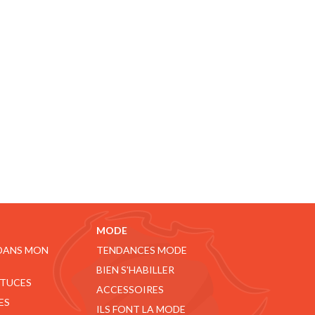
MODE
 DANS MON
TENDANCES MODE
BIEN S'HABILLER
STUCES
ACCESSOIRES
ES
ILS FONT LA MODE