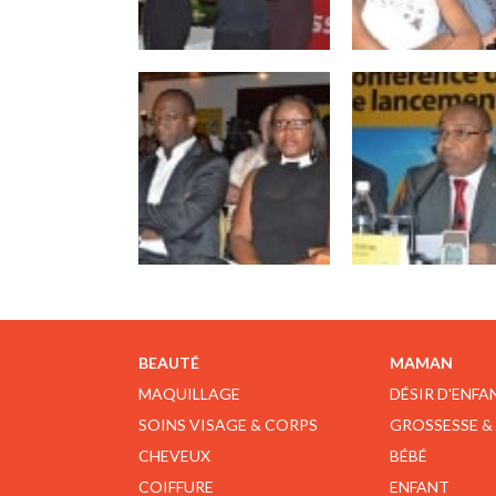
BEAUTÉ
MAMAN
MAQUILLAGE
DÉSIR D'ENFA
SOINS VISAGE & CORPS
GROSSESSE &
CHEVEUX
BÉBÉ
COIFFURE
ENFANT