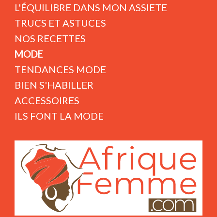
L'ÉQUILIBRE DANS MON ASSIETE
TRUCS ET ASTUCES
NOS RECETTES
MODE
TENDANCES MODE
BIEN S'HABILLER
ACCESSOIRES
ILS FONT LA MODE