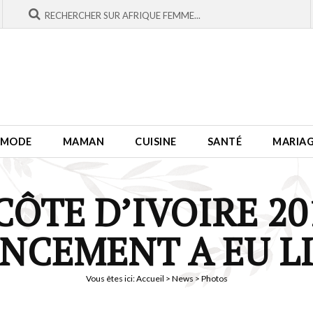
MODE
MAMAN
CUISINE
SANTÉ
MARIA
CÔTE D’IVOIRE 201
NCEMENT A EU L
Vous êtes ici:
Accueil
>
News
> Photos