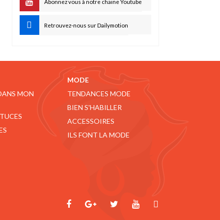
Abonnez vous à notre chaine Youtube
Retrouvez-nous sur Dailymotion
MODE
 DANS MON
TENDANCES MODE
BIEN S'HABILLER
STUCES
ACCESSOIRES
ES
ILS FONT LA MODE