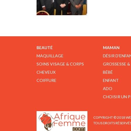
BEAUTÉ
MAMAN
MAQUILLAGE
DÉSIR D'ENFA
SOINS VISAGE & CORPS
GROSSESSE &
CHEVEUX
BÉBÉ
COIFFURE
ENFANT
ADO
CHOISIR UN 
COPYRIGHT © 2018 WE
TOUS DROITS RÉSERVÉ