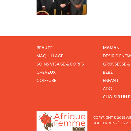
BEAUTÉ
MAMAN
MAQUILLAGE
DÉSIR D'ENFA
SOINS VISAGE & CORPS
GROSSESSE &
CHEVEUX
BÉBÉ
COIFFURE
ENFANT
ADO
CHOISIR UN 
COPYRIGHT © 2018 WE
TOUS DROITS RÉSERVÉ