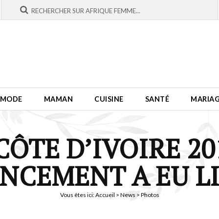
MODE
MAMAN
CUISINE
SANTÉ
MARIA
CÔTE D’IVOIRE 201
NCEMENT A EU L
Vous êtes ici:
Accueil
>
News
> Photos