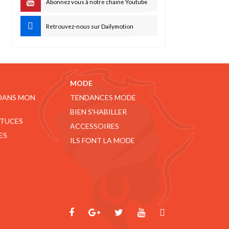
Abonnez vous à notre chaine Youtube
Retrouvez-nous sur Dailymotion
MODE
 DANS MON
TENDANCES MODE
BIEN S'HABILLER
STUCES
ACCESSOIRES
ES
ILS FONT LA MODE