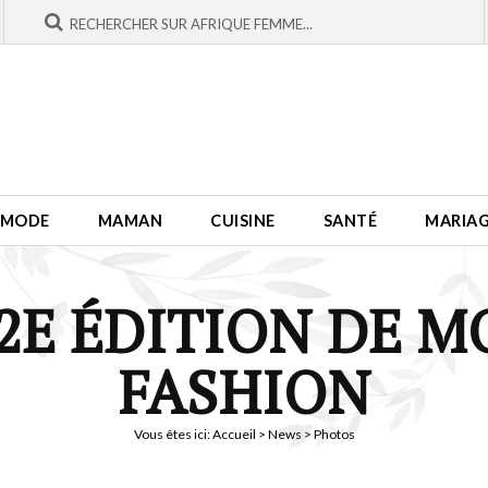
MODE
MAMAN
CUISINE
SANTÉ
MARIA
 2E ÉDITION DE M
FASHION
Vous êtes ici:
Accueil
>
News
> Photos