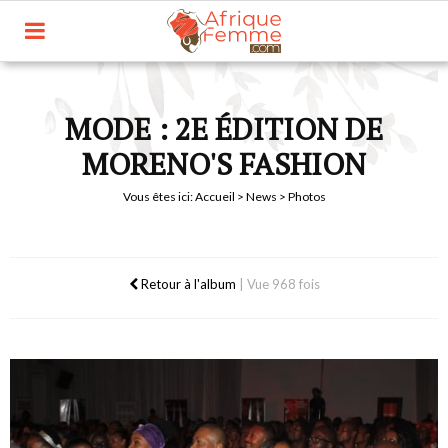
MODE : 2E ÉDITION DE
MORENO'S FASHION
Vous êtes ici:
Accueil
>
News
> Photos
Retour à l'album
|
Vue 968 fois