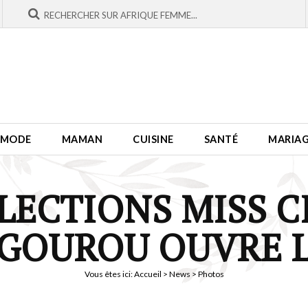
MODE
MAMAN
CUISINE
SANTÉ
MARIA
LECTIONS MISS CI 
GOUROU OUVRE L
Vous êtes ici:
Accueil
>
News
> Photos