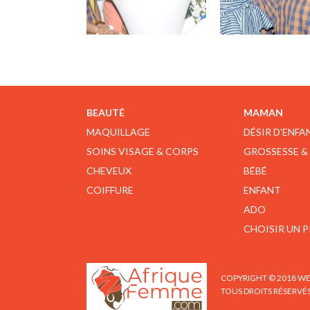
BEAUTÉ
MAMAN
MAQUILLAGE
DÉSIR D'ENFA
SOINS VISAGE & CORPS
GROSSESSE &
CHEVEUX
BÉBÉ
COIFFURE
ENFANT
ADO
CHOISIR UN 
COPYRIGHT © 2018 WE
TOUS DROITS RÉSERVÉ