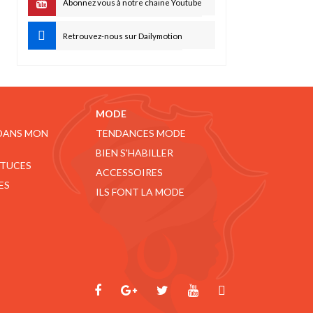
Abonnez vous à notre chaine Youtube
Retrouvez-nous sur Dailymotion
MODE
 DANS MON
TENDANCES MODE
BIEN S'HABILLER
STUCES
ACCESSOIRES
ES
ILS FONT LA MODE