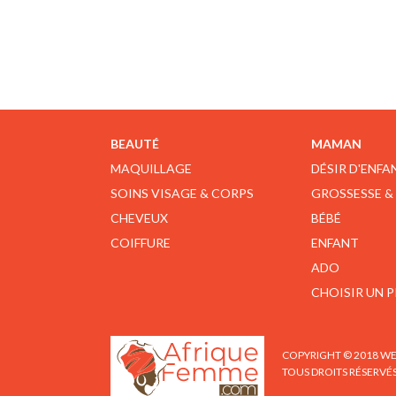
BEAUTÉ
MAMAN
MAQUILLAGE
DÉSIR D'ENFA
SOINS VISAGE & CORPS
GROSSESSE &
CHEVEUX
BÉBÉ
COIFFURE
ENFANT
ADO
CHOISIR UN 
COPYRIGHT © 2018 WE
TOUS DROITS RÉSERVÉ