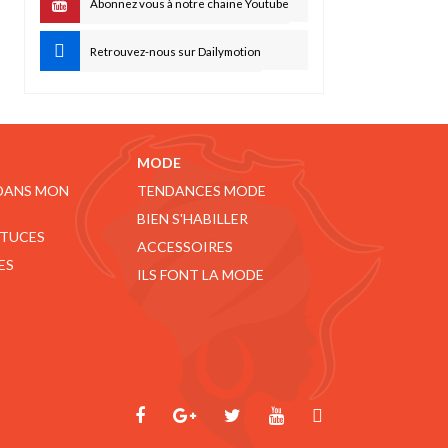
Abonnez vous à notre chaine Youtube
Retrouvez-nous sur Dailymotion
MODE
 DANS MON
TENDANCES MODE
BIEN S'HABILLER
STUCES
ACCESSOIRES
ES
ILS FONT LA MODE