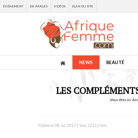
EVÈNEMENT
EN IMAGES
VIDÉOS
PLAN DU SITE
NEWS
BEAUTÉ
LES COMPLÉMENTS 
Vous êtes ici:
Acc
Publié le
08 Jui 2017
|
Vue 22115 fois