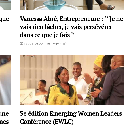
 que
Vanessa Abré, Entrepreneure : ‘’ Je ne
vais rien lâcher, je vais persévérer
dans ce que je fais ‘’
17 Aoû 2022
19497 fois
une
3e édition Emerging Women Leaders
mes
Conférence (EWLC)