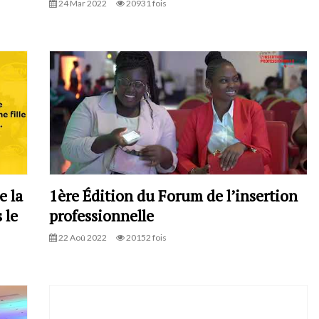
24 Mar 2022
20931 fois
e la
1ère Édition du Forum de l’insertion
 le
professionnelle
22 Aoû 2022
20152 fois