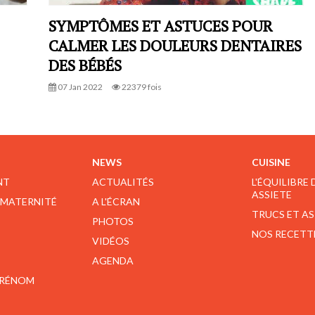
SYMPTÔMES ET ASTUCES POUR
CALMER LES DOULEURS DENTAIRES
DES BÉBÉS
07 Jan 2022
22379 fois
NEWS
CUISINE
NT
ACTUALITÉS
L'ÉQUILIBRE
ASSIETE
 MATERNITÉ
A L'ÉCRAN
TRUCS ET A
PHOTOS
NOS RECETT
VIDÉOS
AGENDA
PRÉNOM