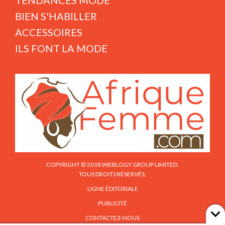
TENDANCES MODE
BIEN S'HABILLER
ACCESSOIRES
ILS FONT LA MODE
COPYRIGHT © 2018 WEBLOGY GROUP LIMITED.
TOUS DROITS RÉSERVÉS.
LIGNE ÉDITORIALE
PUBLICITÉ
CONTACTEZ-NOUS