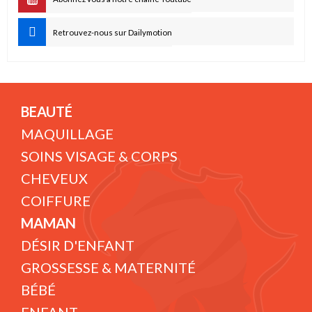
Retrouvez-nous sur Dailymotion
BEAUTÉ
MAQUILLAGE
SOINS VISAGE & CORPS
CHEVEUX
COIFFURE
MAMAN
DÉSIR D'ENFANT
GROSSESSE & MATERNITÉ
BÉBÉ