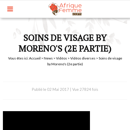
SOINS DE VISAGE BY
MORENO'S (2E PARTIE)
Vous êtes ici:
Accueil
>
News
>
Vidéos
>
Vidéos diverses
> Soins de visage
by Moreno's (2e partie)
Publié le
02 Mai 2017
|
Vue 27824 fois