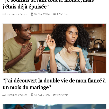
j’étais déjà épuisée''
Histoires vécues
07 Mai 2026
1768 fois
''J’ai découvert la double vie de mon fiancé à
un mois du mariage''
Histoires vécues
13 Avr 2026
1939 fois