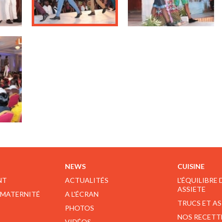
NEWS
CUISINE
NT
ACTUALITÉS
L'ÉQUILIBRE
ASSIETE
 MATERNITÉ
A L'ÉCRAN
TRUCS ET A
PHOTOS
NOS RECETT
VIDÉOS