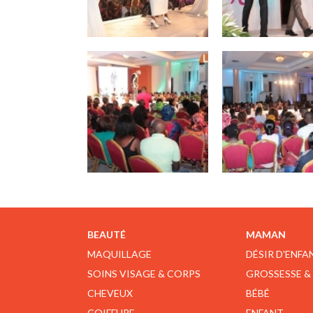
BEAUTÉ
MAMAN
MAQUILLAGE
DÉSIR D'ENFA
SOINS VISAGE & CORPS
GROSSESSE &
CHEVEUX
BÉBÉ
COIFFURE
ENFANT