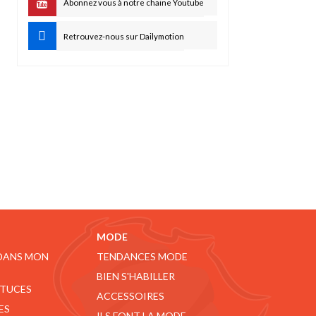
Abonnez vous à notre chaine Youtube
Retrouvez-nous sur Dailymotion
MODE
 DANS MON
TENDANCES MODE
BIEN S'HABILLER
STUCES
ACCESSOIRES
ES
ILS FONT LA MODE