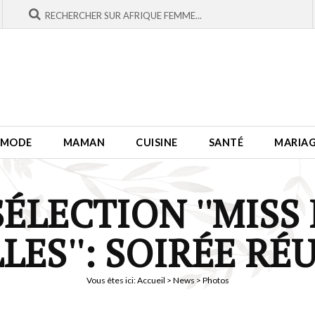
MODE
MAMAN
CUISINE
SANTÉ
MARIA
ÉLECTION ''MISS
LES'': SOIRÉE RÉ
Vous êtes ici:
Accueil
>
News
> Photos