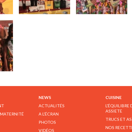
NEWS
CUISINE
NT
ACTUALITÉS
L'ÉQUILIBRE
ASSIETE
 MATERNITÉ
A L'ÉCRAN
TRUCS ET A
PHOTOS
NOS RECETT
VIDÉOS