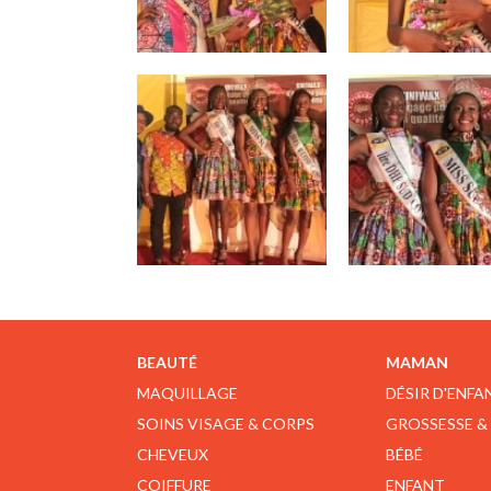
BEAUTÉ
MAMAN
MAQUILLAGE
DÉSIR D'ENFA
SOINS VISAGE & CORPS
GROSSESSE &
CHEVEUX
BÉBÉ
COIFFURE
ENFANT