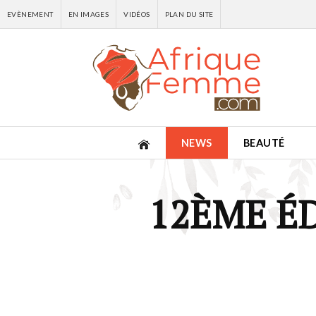
EVÈNEMENT
EN IMAGES
VIDÉOS
PLAN DU SITE
NEWS
BEAUTÉ
12ÈME É