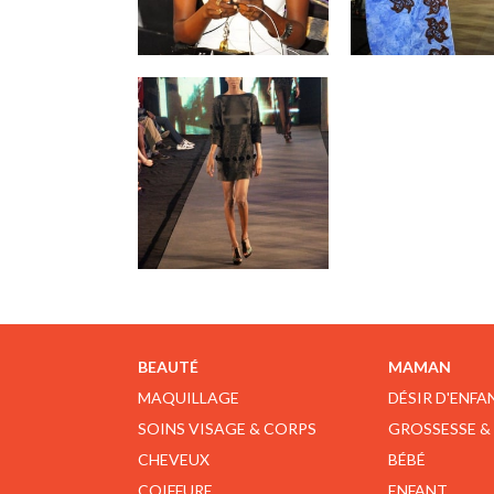
BEAUTÉ
MAMAN
MAQUILLAGE
DÉSIR D'ENFA
SOINS VISAGE & CORPS
GROSSESSE &
CHEVEUX
BÉBÉ
COIFFURE
ENFANT