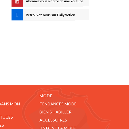
Abonnez vous à notre chaine Youtube
Retrouvez-nous sur Dailymotion
MODE
 DANS MON
TENDANCES MODE
BIEN S'HABILLER
STUCES
ACCESSOIRES
ES
ILS FONT LA MODE