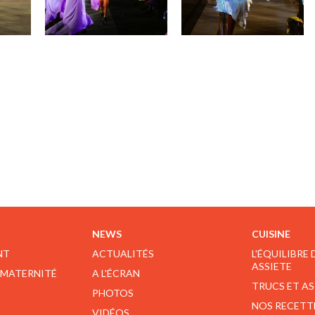
NEWS
CUISINE
NT
ACTUALITÉS
L'ÉQUILIBRE
ASSIETE
 MATERNITÉ
A L'ÉCRAN
TRUCS ET A
PHOTOS
NOS RECETT
VIDÉOS